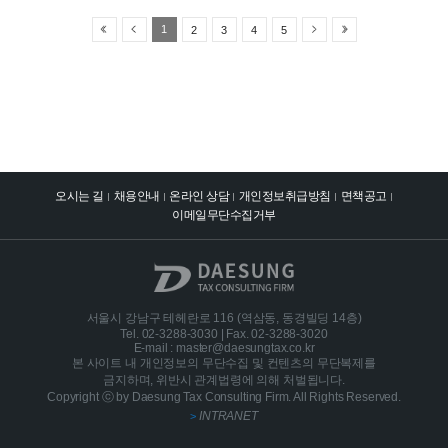
과세자도 이번 달에 부가세 신고 및 납부를 해야 합니다.정확한 신고 및 세금
납부를 위하여 제출해야 할 서류 꼼꼼히 정리하신 후에 기한 내에 빠짐없이 자
1
2
3
4
5
료를 보내주시기 바랍니다. 2월2일은 근로소득 간이지급명세서 제출 기한입
니다. 1월 31일이 기존 제출 기한이나 주말이므로 제출 기한이 자동 연장되었
습니다.근로소득 간이지급명세서의 경우 하반기(2025년 7월~12월)에 지급한
소득에 대해서 간이 지급명세서를 제출하시면 됩니다.
오시는 길
채용안내
온라인 상담
개인정보취급방침
면책공고
이메일무단수집거부
서울시 강남구 테헤란로 116 (역삼동, 동경빌딩 14층)
Tel. 02-3288-3030 | Fax. 02-3288-3020
E-mail : master@daesungtax.co.kr
본 사이트 내 개인정보의 무단수집 및 컨텐츠의 무단복제를
금지하며, 위반시 관계법령에 의해 처벌됩니다.
Copyright ⓒ by Daesung Tax Consulting Firm.
All Rights Reserved.
INTRANET
>