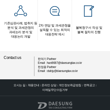
기존심판사례,
법취지 등
2차 면담 및
과세관청을
분석 및
과세관청의
불복청구서 작성 및
설득할
수 있는
최적의
과세논리 분석 및
불복 절차의 진행
대응전략 제시
대응논리 개발
Contact us
한덕기 Partner
Email : han8687@daesungtax.co.kr
한정용 Partner
Email : ctahjy@daesungtax.co.kr
오시는 길
채용안내
온라인 상담
개인정보취급방침
면책공고
이메일무단수집거부