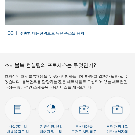
03
맞춤형 대응전략으로
높은 승소율 유지
조세불복 컨설팅의 프로세스는 무엇인가?
효과적인 조세불복대응을 누구와 진행하느냐에 따라 그 결과가 달라 질 수
있습니다. 불복업무를 담당하는 전문 세무사들로 구성되어 있는 세무법인
대성은 효과적인 조세불복대응서비스를 제공합니다.
사실관계 및
기존심판사례,
분석내용을
부당한 과세로
내용을
검토 및
법취지 및 논리
근거로
치밀하고
인한
납세자의